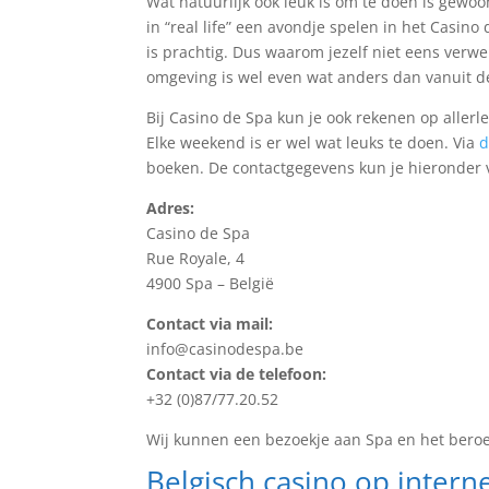
Wat natuurlijk ook leuk is om te doen is gewoon
in “real life” een avondje spelen in het Casin
is prachtig. Dus waarom jezelf niet eens ver
omgeving is wel even wat anders dan vanuit d
Bij Casino de Spa kun je ook rekenen op aller
Elke weekend is er wel wat leuks te doen. Via
d
boeken. De contactgegevens kun je hieronder 
Adres:
Casino de Spa
Rue Royale, 4
4900 Spa – België
Contact via mail:
info@casinodespa.be
Contact via de telefoon:
+32 (0)87/77.20.52
Wij kunnen een bezoekje aan Spa en het bero
Belgisch casino op intern