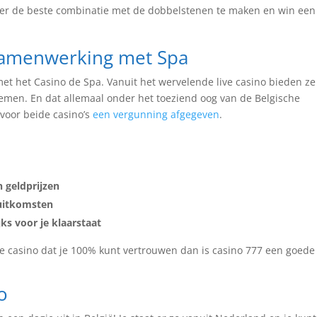
beer de beste combinatie met de dobbelstenen te maken en win een
 samenwerking met Spa
 het Casino de Spa. Vanuit het wervelende live casino bieden ze
nemen. En dat allemaal onder het toeziend oog van de Belgische
 voor beide casino’s
een vergunning afgegeven
.
 geldprijzen
e uitkomsten
jks voor je klaarstaat
line casino dat je 100% kunt vertrouwen dan is casino 777 een goede
o