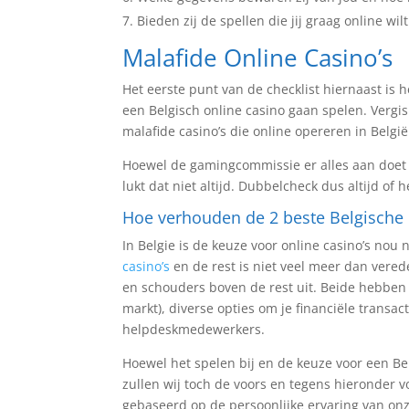
Bieden zij de spellen die jij graag online wil
Malafide Online Casino’s
Het eerste punt van de checklist hiernaast is h
een Belgisch online casino gaan spelen. Vergis
malafide casino’s die online opereren in België
Hoewel de gamingcommissie er alles aan doet 
lukt dat niet altijd. Dubbelcheck dus altijd of
Hoe verhouden de 2 beste Belgische ca
In Belgie is de keuze voor online casino’s nou
casino’s
en de rest is niet veel meer dan vered
en schouders boven de rest uit. Beide hebben 
markt), diverse opties om je financiële transac
helpdeskmedewerkers.
Hoewel het spelen bij en de keuze voor een Bel
zullen wij toch de voors en tegens hieronder v
gebaseerd op de persoonlijke ervaring van on