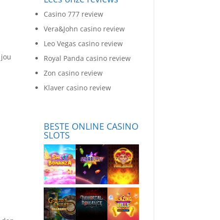
Casino 777 review
Vera&John casino review
Leo Vegas casino review
 jou
Royal Panda casino review
Zon casino review
Klaver casino review
BESTE ONLINE CASINO
SLOTS