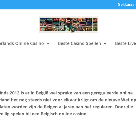
Gokkasten
rlands Online Casino
Beste Casino Spellen
Beste Liv
inds 2012 is er in België wel sprake van een gereguleerde online
land het nog steeds niet voor elkaar krijgt om de nieuwe Wet o
laten worden zijn de Belgen al jaren aan het reguleren. Door die
eilig spelen bij een Belgisch online casino.