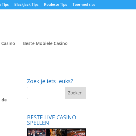
 Tips
Blackjack Tips
Roulette Tips
Toernooi tips
e Casino
Beste Mobiele Casino
Zoek je iets leuks?
p de
BESTE LIVE CASINO
SPELLEN