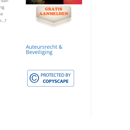
t dan
ing
he
ch…?
.
Auteursrecht &
Beveiliging