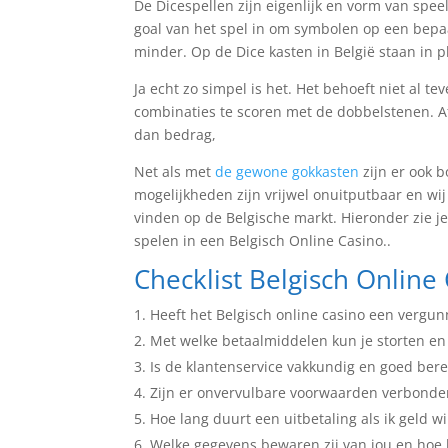
De Dicespellen zijn eigenlijk en vorm van spee
goal van het spel in om symbolen op een bepaal
minder. Op de Dice kasten in België staan in 
Ja echt zo simpel is het. Het behoeft niet al t
combinaties te scoren met de dobbelstenen. Afh
dan bedrag,
Net als met
de gewone gokkasten
zijn er ook 
mogelijkheden zijn vrijwel onuitputbaar en wi
vinden op de Belgische markt. Hieronder zie je
spelen in een Belgisch Online Casino..
Checklist Belgisch Online
Heeft het Belgisch online casino een vergu
Met welke betaalmiddelen kun je storten en 
Is de klantenservice vakkundig en goed ber
Zijn er onvervulbare voorwaarden verbond
Hoe lang duurt een uitbetaling als ik geld wi
Welke gegevens bewaren zij van jou en hoe 