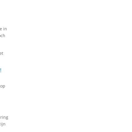
e in
och
et
!
kop
aring
ijn