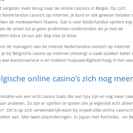
 vergeten even terug naar de online casino’s in België. Op zich
de Nederlandse casino’s op internet. Je kunt er ook gewoon betalen
eken de medewerkers Vlaams. Dat is voor Nederlandse spelers erg
t als de email zul je geen problemen ondervinden als je met de
tten bijna 24 uur per dag voor je klaar.
, en de managers van de meeste Nederlandse casino’s op internet
e je bij Belgische casino op internet ontvangt is vaak stukken beter
 wat klantenservice is en hebben hulpvaardigheid hoog in het va
gische online casino’s zich nog mee
oitatie van een echt casino zoals die van Spa zijn er nog meer za
n anderen. Zo zijn er spellen te spelen die je eigenlijk echt allee
 Dit is op zich verwonderlijk want bij vrijwel elke online casino i
pellen aan. Met twee uitzonderingen. In Japan met Pachinko… en Be