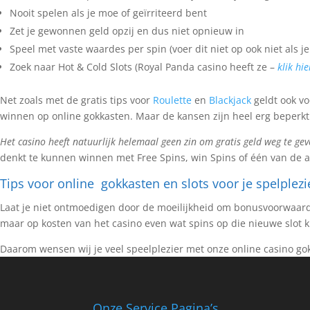
Nooit spelen als je moe of geïrriteerd bent
Zet je gewonnen geld opzij en dus niet opnieuw in
Speel met vaste waardes per spin (voer dit niet op ook niet als
Zoek naar Hot & Cold Slots (Royal Panda casino heeft ze –
klik hie
Net zoals met de gratis tips voor
Roulette
en
Blackjack
geldt ook v
winnen op online gokkasten. Maar de kansen zijn heel erg beperkt
Het casino heeft natuurlijk helemaal geen zin om gratis geld weg te ge
denkt te kunnen winnen met Free Spins, win Spins of één van de 
Tips voor online gokkasten en slots voor je spelplezi
Laat je niet ontmoedigen door de moeilijkheid om bonusvoorwaarde
maar op kosten van het casino even wat spins op die nieuwe slot ku
Daarom wensen wij je veel speelplezier met onze online casino gok
Onze Service Pagina’s