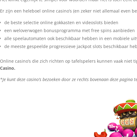
Er zijn een heleboel online casino’s (en zeker niet allemaal even b
de beste selectie online gokkasten en videoslots bieden
een weloverwogen bonusprogramma met free spins aanbieden
alle speelautomaten ook beschikbaar hebben in een mobiele uit
de meeste gespeelde progressieve jackpot slots beschikbaar he
Online casino’s die zich richten op tafelspelers kunnen vaak niet 
Casino.
*Je kunt deze casino’s bezoeken door ze rechts bovenaan deze pagina te