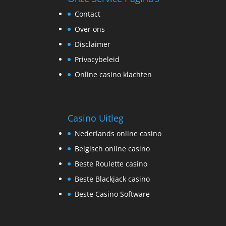
Contact
Over ons
Disclaimer
Privacybeleid
Online casino klachten
Casino Uitleg
Nederlands online casino
Belgisch online casino
Beste Roulette casino
Beste Blackjack casino
Beste Casino Software