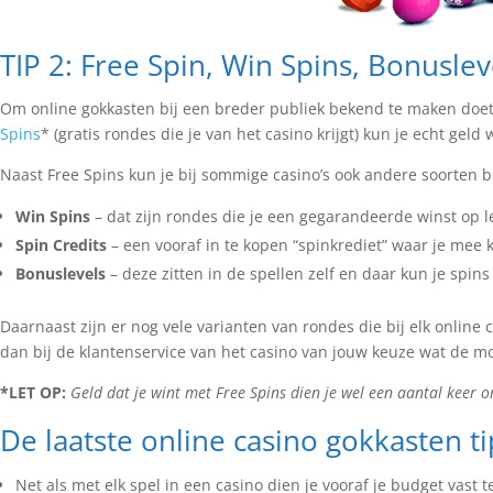
TIP 2: Free Spin, Win Spins, Bonuslev
Om online gokkasten bij een breder publiek bekend te maken doet e
Spins
* (gratis rondes die je van het casino krijgt) kun je echt geld
Naast Free Spins kun je bij sommige casino’s ook andere soorten b
Win Spins
– dat zijn rondes die je een gegarandeerde winst op 
Spin Credits
– een vooraf in te kopen “spinkrediet” waar je mee 
Bonuslevels
– deze zitten in de spellen zelf en daar kun je spin
Daarnaast zijn er nog vele varianten van rondes die bij elk online
dan bij de klantenservice van het casino van jouw keuze wat de mo
*LET OP:
Geld dat je wint met Free Spins dien je wel een aantal keer o
De laatste online casino gokkasten ti
Net als met elk spel in een casino dien je vooraf je budget vast t