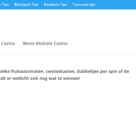
 Tips
Blackjack Tips
Roulette Tips
Toernooi tips
e Casino
Beste Mobiele Casino
sieke fruitautomaten, centenkasten, dubbeltjes per spin of de
valt er wellicht ook nog wat te winnen!