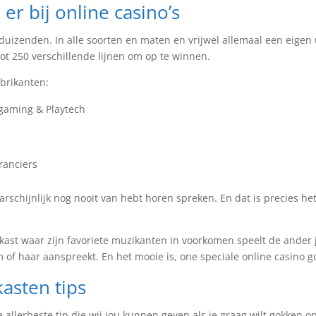
er bij online casino’s
r duizenden. In alle soorten en maten en vrijwel allemaal een eige
ot 250 verschillende lijnen om op te winnen.
brikanten:
ogaming & Playtech
ranciers
aarschijnlijk nog nooit van hebt horen spreken. En dat is precies 
t waar zijn favoriete muzikanten in voorkomen speelt de ander jui
of haar aanspreekt. En het mooie is, one speciale online casino gok
kasten tips
e allerbeste tip die wij jou kunnen geven als je graag wilt gokken 