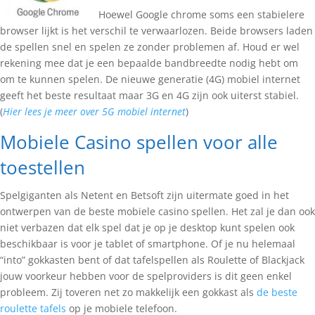
Hoewel Google chrome soms een stabielere
browser lijkt is het verschil te verwaarlozen. Beide browsers laden
de spellen snel en spelen ze zonder problemen af. Houd er wel
rekening mee dat je een bepaalde bandbreedte nodig hebt om
om te kunnen spelen. De nieuwe generatie (4G) mobiel internet
geeft het beste resultaat maar 3G en 4G zijn ook uiterst stabiel.
(
Hier lees je meer over 5G mobiel internet
)
Mobiele Casino spellen voor alle
toestellen
Spelgiganten als Netent en Betsoft zijn uitermate goed in het
ontwerpen van de beste mobiele casino spellen. Het zal je dan ook
niet verbazen dat elk spel dat je op je desktop kunt spelen ook
beschikbaar is voor je tablet of smartphone. Of je nu helemaal
“into” gokkasten bent of dat tafelspellen als Roulette of Blackjack
jouw voorkeur hebben voor de spelproviders is dit geen enkel
probleem. Zij toveren net zo makkelijk een gokkast als
de beste
roulette tafels
op je mobiele telefoon.