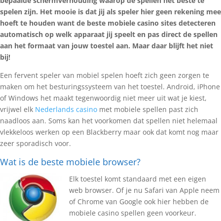
bepaalde schermverhouding waarop de spellen het beste te
spelen zijn. Het mooie is dat jij als speler hier geen rekening mee
hoeft te houden want de beste mobiele casino sites detecteren
automatisch op welk apparaat jij speelt en pas direct de spellen
aan het formaat van jouw toestel aan. Maar daar blijft het niet
bij!
Een fervent speler van mobiel spelen hoeft zich geen zorgen te
maken om het besturingssysteem van het toestel. Android, iPhone
of Windows het maakt tegenwoordig niet meer uit wat je kiest,
vrijwel elk
Nederlands casino
met mobiele spellen past zich
naadloos aan. Soms kan het voorkomen dat spellen niet helemaal
vlekkeloos werken op een Blackberry maar ook dat komt nog maar
zeer sporadisch voor.
Wat is de beste mobiele browser?
Elk toestel komt standaard met een eigen
web browser. Of je nu Safari van Apple neem
of Chrome van Google ook hier hebben de
mobiele casino spellen geen voorkeur.