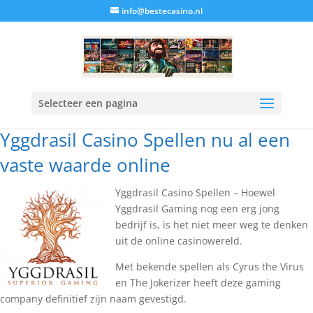
info@bestecasino.nl
Selecteer een pagina
Yggdrasil Casino Spellen nu al een
vaste waarde online
Yggdrasil Casino Spellen – Hoewel
Yggdrasil Gaming nog een erg jong
bedrijf is, is het niet meer weg te denken
uit de online casinowereld.
Met bekende spellen als Cyrus the Virus
en The Jokerizer heeft deze gaming
company definitief zijn naam gevestigd.