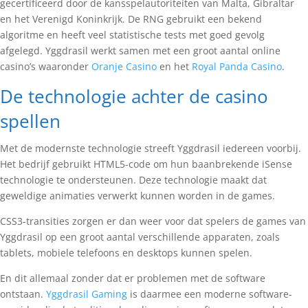
gecertificeerd door de kansspelautoriteiten van Malta, Gibraltar
en het Verenigd Koninkrijk. De RNG gebruikt een bekend
algoritme en heeft veel statistische tests met goed gevolg
afgelegd. Yggdrasil werkt samen met een groot aantal online
casino’s waaronder
Oranje Casino
en het
Royal Panda Casino
.
De technologie achter de casino
spellen
Met de modernste technologie streeft Yggdrasil iedereen voorbij.
Het bedrijf gebruikt HTML5-code om hun baanbrekende iSense
technologie te ondersteunen. Deze technologie maakt dat
geweldige animaties verwerkt kunnen worden in de games.
CSS3-transities zorgen er dan weer voor dat spelers de games van
Yggdrasil op een groot aantal verschillende apparaten, zoals
tablets, mobiele telefoons en desktops kunnen spelen.
En dit allemaal zonder dat er problemen met de software
ontstaan.
Yggdrasil Gaming
is daarmee een moderne software-