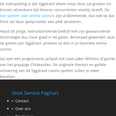
De voorspelling is dat Yggdrasil alleen maar door zal groeien en
binnen afzienbare tijd diverse concurrenten voorbij streeft. De
live spellen voor online casino’s
zijn al klimmende, dus ook op dat
front zal deze spelprovider een plek veroveren.
Houd dit jonge, vooruitstrevende bedrijf met zijn geavanceerde
technologie dus maar goed in de gaten. Benieuwd geworden daar
de games van Yggdrasil, probeer ze dan in je favoriete online
casino.
Ga voor een progressieve jackpot slot zoals Joker Millions of geniet
van het grappige Chibeasties. De originele thema’s en gelikte
uitvoering van de Yggdrasil casino spellen zullen je zeker
bevallen.
Onze Service Pagina’s
Contact
Over ons