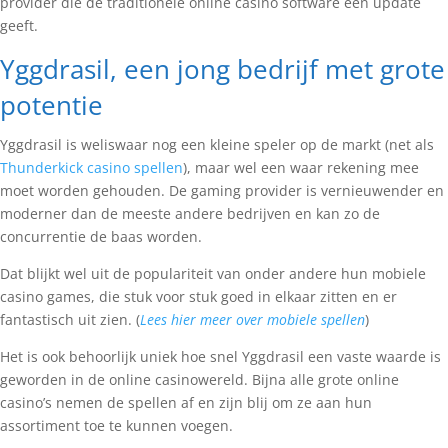
provider die de traditionele online casino software een update
geeft.
Yggdrasil, een jong bedrijf met grote
potentie
Yggdrasil is weliswaar nog een kleine speler op de markt (net als
Thunderkick casino spellen
), maar wel een waar rekening mee
moet worden gehouden. De gaming provider is vernieuwender en
moderner dan de meeste andere bedrijven en kan zo de
concurrentie de baas worden.
Dat blijkt wel uit de populariteit van onder andere hun mobiele
casino games, die stuk voor stuk goed in elkaar zitten en er
fantastisch uit zien. (
Lees hier meer over mobiele spellen
)
Het is ook behoorlijk uniek hoe snel Yggdrasil een vaste waarde is
geworden in de online casinowereld. Bijna alle grote online
casino’s nemen de spellen af en zijn blij om ze aan hun
assortiment toe te kunnen voegen.