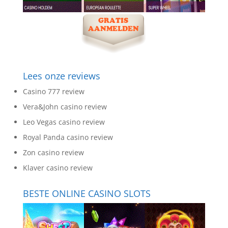
Lees onze reviews
Casino 777 review
Vera&John casino review
Leo Vegas casino review
Royal Panda casino review
Zon casino review
Klaver casino review
BESTE ONLINE CASINO SLOTS