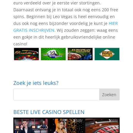
euro verdeeld over je eerste vier stortingen.
Daarnaast ontvang je in totaal ook nog eens 200 free
spins. Beginnen bij Leo Vegas is heel eenvoudig en
dus ook nog eens bijzonder voordelig Je kunt je
HIER
GRATIS INSCHRIJVEN
. Wij zouden zeggen: waag eens
een gokje in dit heerlijk gebruiksvriendelijke online
casino!
Zoek je iets leuks?
BESTE LIVE CASINO SPELLEN