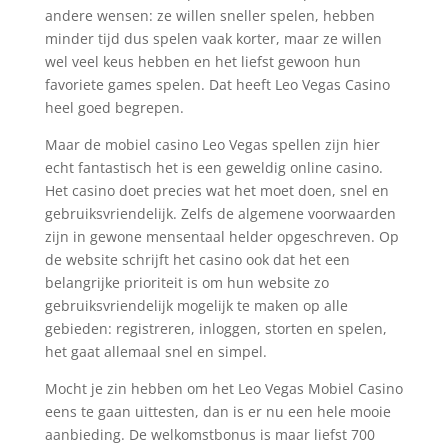
andere wensen: ze willen sneller spelen, hebben
minder tijd dus spelen vaak korter, maar ze willen
wel veel keus hebben en het liefst gewoon hun
favoriete games spelen. Dat heeft Leo Vegas Casino
heel goed begrepen.
Maar de mobiel casino Leo Vegas spellen zijn hier
echt fantastisch het is een geweldig online casino.
Het casino doet precies wat het moet doen, snel en
gebruiksvriendelijk. Zelfs de algemene voorwaarden
zijn in gewone mensentaal helder opgeschreven. Op
de website schrijft het casino ook dat het een
belangrijke prioriteit is om hun website zo
gebruiksvriendelijk mogelijk te maken op alle
gebieden: registreren, inloggen, storten en spelen,
het gaat allemaal snel en simpel.
Mocht je zin hebben om het Leo Vegas Mobiel Casino
eens te gaan uittesten, dan is er nu een hele mooie
aanbieding. De welkomstbonus is maar liefst 700