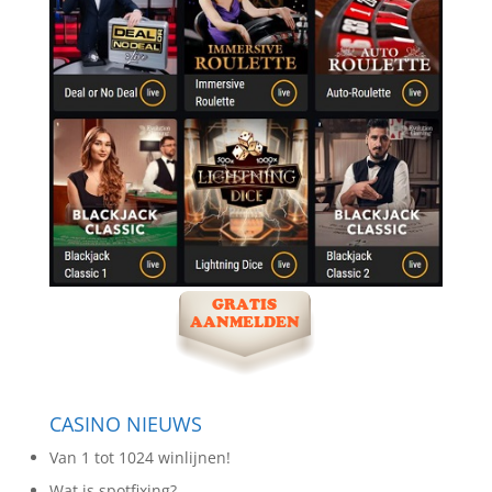
CASINO NIEUWS
Van 1 tot 1024 winlijnen!
Wat is spotfixing?