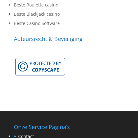
Beste Roulette casino
Beste Blackjack casino
Beste Casino Software
Auteursrecht & Beveiliging
Onze Service Pagina’s
Contact