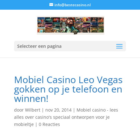
info@bestecasino.nl
Selecteer een pagina
Mobiel Casino Leo Vegas
gokken op je telefoon en
winnen!
door
Wilbert
|
nov 20, 2014
|
Mobiel casino - lees
alles over casino's speciaal ontworpen voor je
mobieltje
|
0 Reacties