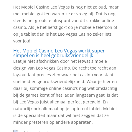
Het Mobiel Casino Leo Vegas is nog niet zo oud, maar
met mobiel gokken waren ze er vroeg bij. Dat is nog
steeds het grootste pluspunt van dit strakke online
casino. Als je het liefst gokt op je mobiele telefoon of
op je tablet dan is het Leo Vegas Casino zeker iets
voor jou!
Het Mobiel Casino Leo Vegas werkt super
simpel en is heel gebruiksvriendelijk
Laat je niet afschrikken door het ietwat simpele
design van Leo Vegas Casino. De recht toe recht aan
lay-out laat precies zien waar het casino voor staat:
snelheid en gebruiksvriendelijkheid. Waar je hier en
daar bij sommige online casino’s nog wat omslachtig
bij de games komt of het laden langzaam gaat, is dat
bij Leo Vegas juist allemaal perfect geregeld. En
natuurlijk ook allemaal op je laptop of tablet. Mobiel
is de specialiteit maar dat wil niet zeggen dat ze
minder presteren op andere apparaten.