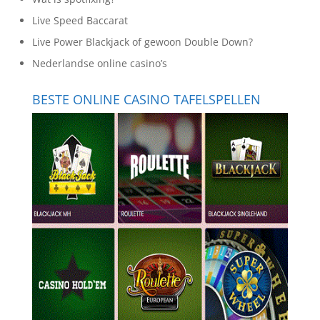
Live Speed Baccarat
Live Power Blackjack of gewoon Double Down?
Nederlandse online casino’s
BESTE ONLINE CASINO TAFELSPELLEN