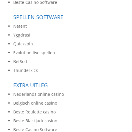
Beste Casino Software
SPELLEN SOFTWARE
Netent
Yggdrasil
Quickspin
Evolution live spellen
BetSoft
Thunderkick
EXTRA UITLEG
Nederlands online casino
Belgisch online casino
Beste Roulette casino
Beste Blackjack casino
Beste Casino Software