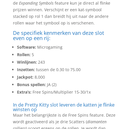
de
Expanding Symbols
feature kun je direct al flinke
prijzen winnen. Verschijnt er een kat-symbool
stacked op rol 1 dan breidt hij uit naar de andere
rollen waar het symbool op is verschenen.
De specifiek kenmerken van deze slot
even op een rij:
Software:
Microgaming
Rollen:
5
Winlijnen:
243
Inzetten:
tussen de 0.30 to 75.00
Jackpot:
8,000
Bonus spellen:
JA (2)
Extra’s:
Free Spins/Multiplier 15-30/1x
In de Pretty Kitty slot leveren de katten je flinke
winsten op
Maar het belangrijkste is de Free Spins feature. Deze
wordt geactiveerd als je drie Scatters (
diamanten
colliers
) scoort ergens op de rollen. Je wordt dan