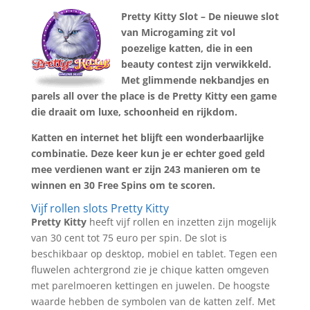
Pretty Kitty Slot – De nieuwe slot
van Microgaming zit vol
poezelige katten, die in een
beauty contest zijn verwikkeld.
Met glimmende nekbandjes en
parels all over the place is de Pretty Kitty een game
die draait om luxe, schoonheid en rijkdom.
Katten en internet het blijft een wonderbaarlijke
combinatie. Deze keer kun je er echter goed geld
mee verdienen want er zijn 243 manieren om te
winnen en 30 Free Spins om te scoren.
Vijf rollen slots Pretty Kitty
Pretty Kitty
heeft vijf rollen en inzetten zijn mogelijk
van 30 cent tot 75 euro per spin. De slot is
beschikbaar op desktop, mobiel en tablet. Tegen een
fluwelen achtergrond zie je chique katten omgeven
met parelmoeren kettingen en juwelen. De hoogste
waarde hebben de symbolen van de katten zelf. Met