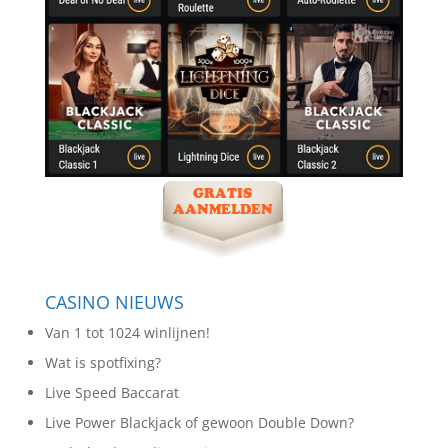
CASINO NIEUWS
Van 1 tot 1024 winlijnen!
Wat is spotfixing?
Live Speed Baccarat
Live Power Blackjack of gewoon Double Down?