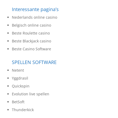
Interessante pagina’s
Nederlands online casino
Belgisch online casino
Beste Roulette casino
Beste Blackjack casino
Beste Casino Software
SPELLEN SOFTWARE
Netent
Yggdrasil
Quickspin
Evolution live spellen
BetSoft
Thunderkick