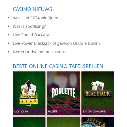
CASINO NIEUWS
Van 1 tot 1024 winlijnen!
Wat is spotfixing?
Live Speed Baccarat
Live Power Blackjack of gewoon Double Down?
Nederlandse online casino’s
BESTE ONLINE CASINO TAFELSPELLEN