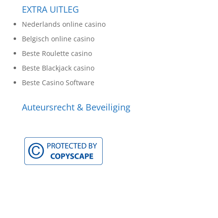
EXTRA UITLEG
Nederlands online casino
Belgisch online casino
Beste Roulette casino
Beste Blackjack casino
Beste Casino Software
Auteursrecht & Beveiliging