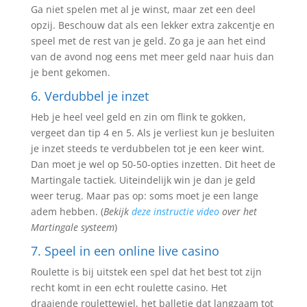
Ga niet spelen met al je winst, maar zet een deel
opzij. Beschouw dat als een lekker extra zakcentje en
speel met de rest van je geld. Zo ga je aan het eind
van de avond nog eens met meer geld naar huis dan
je bent gekomen.
6. Verdubbel je inzet
Heb je heel veel geld en zin om flink te gokken,
vergeet dan tip 4 en 5. Als je verliest kun je besluiten
je inzet steeds te verdubbelen tot je een keer wint.
Dan moet je wel op 50-50-opties inzetten. Dit heet de
Martingale tactiek. Uiteindelijk win je dan je geld
weer terug. Maar pas op: soms moet je een lange
adem hebben. (
Bekijk
deze instructie video
over het
Martingale systeem
)
7. Speel in een online live casino
Roulette is bij uitstek een spel dat het best tot zijn
recht komt in een echt roulette casino. Het
draaiende roulettewiel, het balletje dat langzaam tot