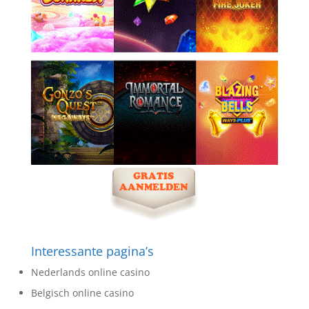
Interessante pagina’s
Nederlands online casino
Belgisch online casino