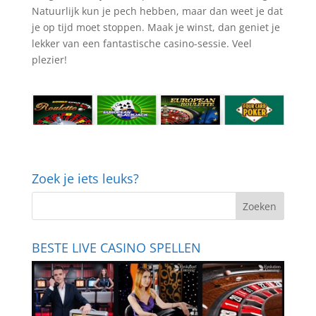
Natuurlijk kun je pech hebben, maar dan weet je dat
je op tijd moet stoppen. Maak je winst, dan geniet je
lekker van een fantastische casino-sessie. Veel
plezier!
Zoek je iets leuks?
BESTE LIVE CASINO SPELLEN