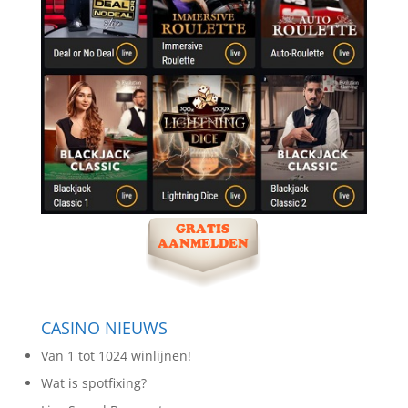
CASINO NIEUWS
Van 1 tot 1024 winlijnen!
Wat is spotfixing?