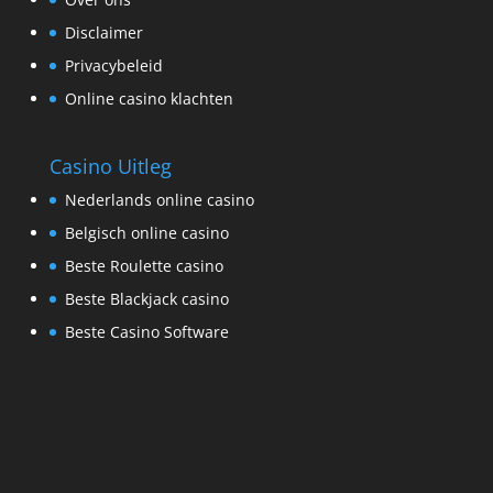
Disclaimer
Privacybeleid
Online casino klachten
Casino Uitleg
Nederlands online casino
Belgisch online casino
Beste Roulette casino
Beste Blackjack casino
Beste Casino Software