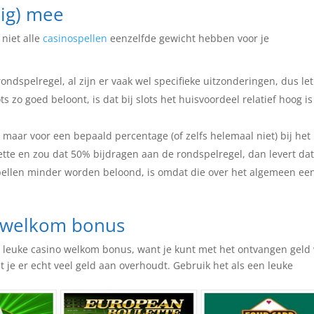
dig) mee
 niet alle
casinospellen
eenzelfde gewicht hebben voor je
ondspelregel, al zijn er vaak wel specifieke uitzonderingen, dus let
 zo goed beloont, is dat bij slots het huisvoordeel relatief hoog is
 maar voor een bepaald percentage (of zelfs helemaal niet) bij het
ulette en zou dat 50% bijdragen aan de rondspelregel, dan levert dat
spellen minder worden beloond, is omdat die over het algemeen ee
o welkom bonus
n leuke casino welkom bonus, want je kunt met het ontvangen geld
t je er echt veel geld aan overhoudt. Gebruik het als een leuke