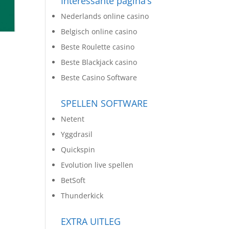
Interessante pagina’s
Nederlands online casino
Belgisch online casino
Beste Roulette casino
Beste Blackjack casino
Beste Casino Software
SPELLEN SOFTWARE
Netent
Yggdrasil
Quickspin
Evolution live spellen
BetSoft
Thunderkick
EXTRA UITLEG