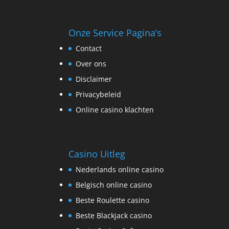
Onze Service Pagina’s
Contact
Over ons
Disclaimer
Privacybeleid
Online casino klachten
Casino Uitleg
Nederlands online casino
Belgisch online casino
Beste Roulette casino
Beste Blackjack casino