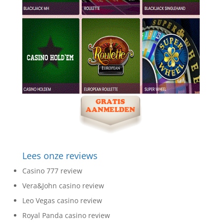
Lees onze reviews
Casino 777 review
Vera&John casino review
Leo Vegas casino review
Royal Panda casino review