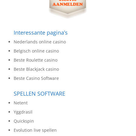
Interessante pagina’s
Nederlands online casino
Belgisch online casino
Beste Roulette casino
Beste Blackjack casino
Beste Casino Software
SPELLEN SOFTWARE
Netent
Yggdrasil
Quickspin
Evolution live spellen