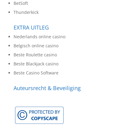
BetSoft
Thunderkick
EXTRA UITLEG
Nederlands online casino
Belgisch online casino
Beste Roulette casino
Beste Blackjack casino
Beste Casino Software
Auteursrecht & Beveiliging