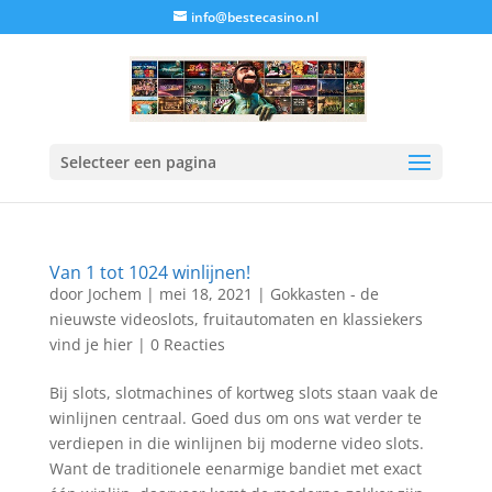
info@bestecasino.nl
Selecteer een pagina
Van 1 tot 1024 winlijnen!
door
Jochem
|
mei 18, 2021
|
Gokkasten - de
nieuwste videoslots, fruitautomaten en klassiekers
vind je hier
|
0 Reacties
Bij slots, slotmachines of kortweg slots staan vaak de
winlijnen centraal. Goed dus om ons wat verder te
verdiepen in die winlijnen bij moderne video slots.
Want de traditionele eenarmige bandiet met exact