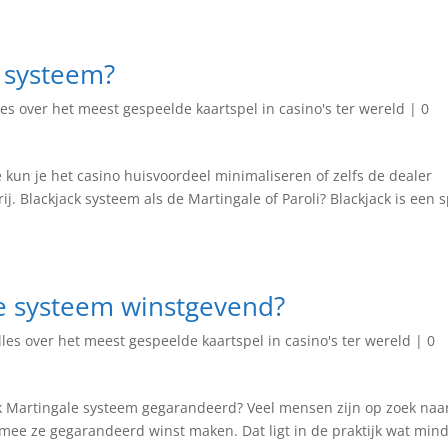
k systeem?
lles over het meest gespeelde kaartspel in casino's ter wereld
|
0
 kun je het casino huisvoordeel minimaliseren of zelfs de dealer
j. Blackjack systeem als de Martingale of Paroli? Blackjack is een s
le systeem winstgevend?
alles over het meest gespeelde kaartspel in casino's ter wereld
|
0
ck Martingale systeem gegarandeerd? Veel mensen zijn op zoek naa
mee ze gegarandeerd winst maken. Dat ligt in de praktijk wat min