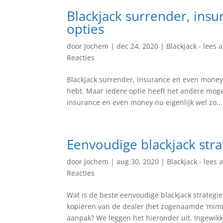
Blackjack surrender, ins
opties
door
Jochem
|
dec 24, 2020
|
Blackjack - lees 
Reacties
Blackjack surrender, insurance en even money 
hebt. Maar iedere optie heeft net andere moge
insurance en even money nu eigenlijk wel zo...
Eenvoudige blackjack stra
door
Jochem
|
aug 30, 2020
|
Blackjack - lees 
Reacties
Wat is de beste eenvoudige blackjack strategi
kopiëren van de dealer (het zogenaamde ‘mimic
aanpak? We leggen het hieronder uit. Ingewikk