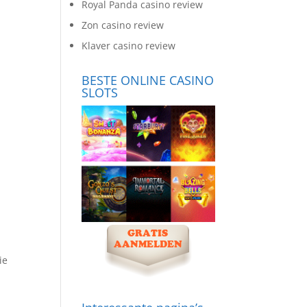
Royal Panda casino review
Zon casino review
Klaver casino review
BESTE ONLINE CASINO
SLOTS
ie