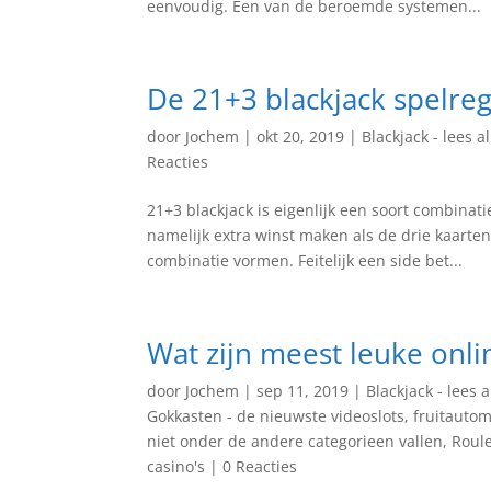
eenvoudig. Een van de beroemde systemen...
De 21+3 blackjack spelreg
door
Jochem
|
okt 20, 2019
|
Blackjack - lees 
Reacties
21+3 blackjack is eigenlijk een soort combinat
namelijk extra winst maken als de drie kaarte
combinatie vormen. Feitelijk een side bet...
Wat zijn meest leuke onli
door
Jochem
|
sep 11, 2019
|
Blackjack - lees 
Gokkasten - de nieuwste videoslots, fruitautom
niet onder de andere categorieen vallen
,
Roule
casino's
|
0 Reacties