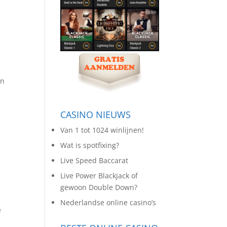
en
CASINO NIEUWS
Van 1 tot 1024 winlijnen!
Wat is spotfixing?
Live Speed Baccarat
Live Power Blackjack of
gewoon Double Down?
Nederlandse online casino’s
e