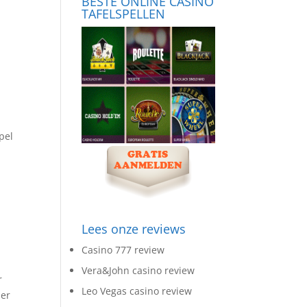
BESTE ONLINE CASINO
TAFELSPELLEN
pel
Lees onze reviews
Casino 777 review
Vera&John casino review
r
Leo Vegas casino review
der