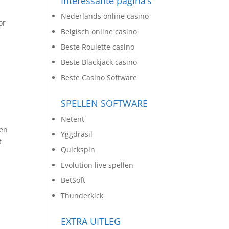
Interessante pagina’s
Nederlands online casino
or
Belgisch online casino
Beste Roulette casino
Beste Blackjack casino
Beste Casino Software
SPELLEN SOFTWARE
Netent
 en
Yggdrasil
t
Quickspin
Evolution live spellen
BetSoft
Thunderkick
EXTRA UITLEG