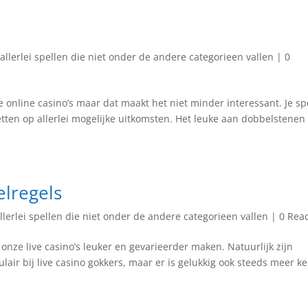
 allerlei spellen die niet onder de andere categorieen vallen
|
0
e online casino’s maar dat maakt het niet minder interessant. Je sp
tten op allerlei mogelijke uitkomsten. Het leuke aan dobbelstenen 
elregels
allerlei spellen die niet onder de andere categorieen vallen
|
0 Reac
onze live casino’s leuker en gevarieerder maken. Natuurlijk zijn
lair bij live casino gokkers, maar er is gelukkig ook steeds meer k