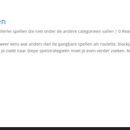
en
allerlei spellen die niet onder de andere categorieen vallen
|
0 Rea
 weer eens wat anders dan de gangbare spellen als roulette, blackj
s je zoekt naar diepe spelstrategieën moet je even verder zoeken. 