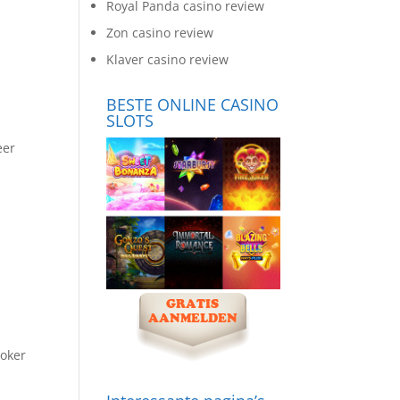
Royal Panda casino review
Zon casino review
Klaver casino review
BESTE ONLINE CASINO
SLOTS
eer
l
Poker