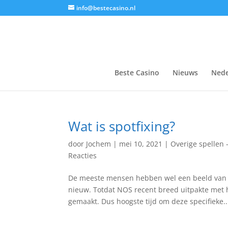
info@bestecasino.nl
Beste Casino
Nieuws
Nede
Wat is spotfixing?
door
Jochem
|
mei 10, 2021
|
Overige spellen -
Reacties
De meeste mensen hebben wel een beeld van w
nieuw. Totdat NOS recent breed uitpakte met h
gemaakt. Dus hoogste tijd om deze specifieke..