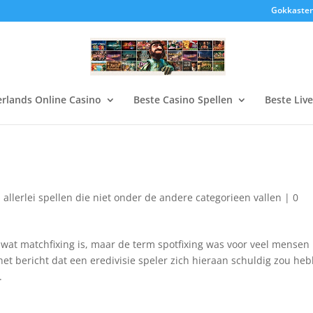
Gokkasten
rlands Online Casino
Beste Casino Spellen
Beste Liv
 allerlei spellen die niet onder de andere categorieen vallen
|
0
at matchfixing is, maar de term spotfixing was voor veel mensen
et bericht dat een eredivisie speler zich hieraan schuldig zou he
.