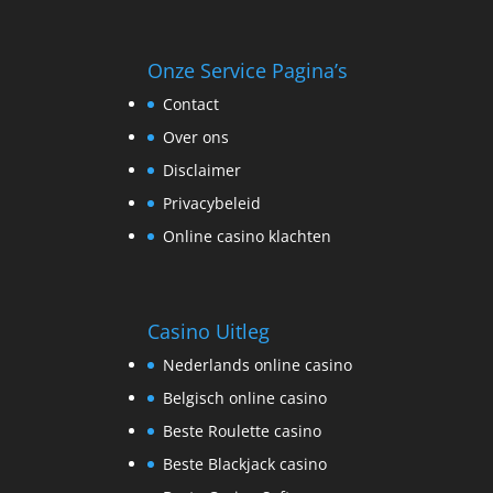
Onze Service Pagina’s
Contact
Over ons
Disclaimer
Privacybeleid
Online casino klachten
Casino Uitleg
Nederlands online casino
Belgisch online casino
Beste Roulette casino
Beste Blackjack casino