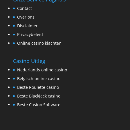
Contact
Over ons
Disclaimer
Privacybeleid
Online casino klachten
Casino Uitleg
Nederlands online casino
Belgisch online casino
Beste Roulette casino
Beste Blackjack casino
Beste Casino Software