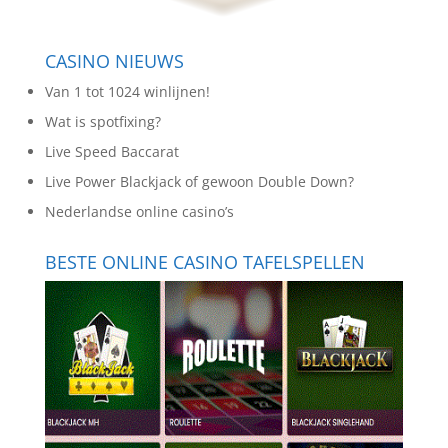
CASINO NIEUWS
Van 1 tot 1024 winlijnen!
Wat is spotfixing?
Live Speed Baccarat
Live Power Blackjack of gewoon Double Down?
Nederlandse online casino’s
BESTE ONLINE CASINO TAFELSPELLEN