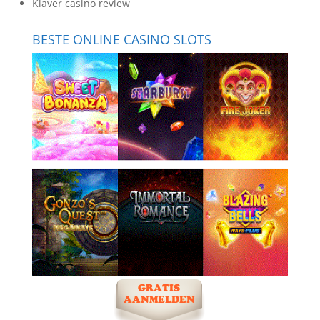
Klaver casino review
BESTE ONLINE CASINO SLOTS