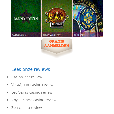
Lees onze reviews
Casino 777 review
Vera&John casino review
Leo Vegas casino review
Royal Panda casino review
Zon casino review