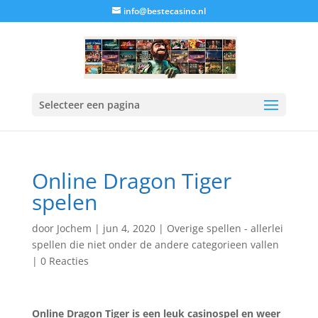
info@bestecasino.nl
Selecteer een pagina
Online Dragon Tiger
spelen
door
Jochem
|
jun 4, 2020
|
Overige spellen - allerlei
spellen die niet onder de andere categorieen vallen
|
0 Reacties
Online Dragon Tiger is een leuk casinospel en weer