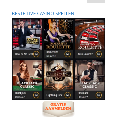
BESTE LIVE CASINO SPELLEN