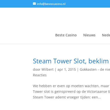
info@bestecasino.nl
Beste Casino
Nieuws
Nede
Steam Tower Slot, beklim 
door
Wilbert
|
apr 1, 2015
|
Gokkasten - de nie
Reacties
We hebben er even op moeten wachten, maar de
Tower slot is geïnspireerd op de Victoriaanse 
Steam Tower ademt vroeger tijden: een...