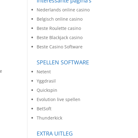
Interessante pagina’s
Nederlands online casino
Belgisch online casino
Beste Roulette casino
Beste Blackjack casino
Beste Casino Software
SPELLEN SOFTWARE
de
Netent
Yggdrasil
Quickspin
Evolution live spellen
BetSoft
Thunderkick
EXTRA UITLEG