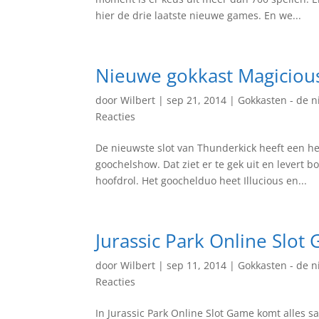
hier de drie laatste nieuwe games. En we...
Nieuwe gokkast Magicious
door
Wilbert
|
sep 21, 2014
|
Gokkasten - de n
Reacties
De nieuwste slot van Thunderkick heeft een he
goochelshow. Dat ziet er te gek uit en levert 
hoofdrol. Het goochelduo heet Illucious en...
Jurassic Park Online Slot 
door
Wilbert
|
sep 11, 2014
|
Gokkasten - de n
Reacties
In Jurassic Park Online Slot Game komt alles 