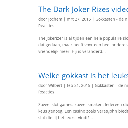
The Dark Joker Rizes vide
door
Jochem
|
mrt 27, 2015
|
Gokkasten - de n
Reacties
The Jokerizer is al tijden een hele populaire 
dat gedaan, maar heeft voor een heel andere ver
vriendelijk meer. Hij is veranderd...
Welke gokkast is het leuk
door
Wilbert
|
feb 21, 2015
|
Gokkasten - de ni
Reacties
Zoveel slot games, zoveel smaken. Iedereen die
keus genoeg. Een casino zoals Vera&John biedt
slot die jij het leukst vindt?...