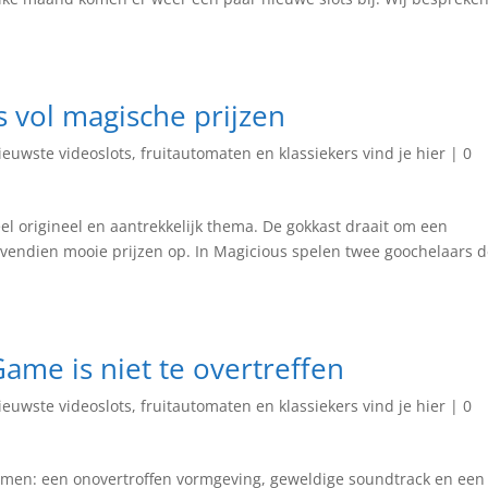
 vol magische prijzen
ieuwste videoslots, fruitautomaten en klassiekers vind je hier
|
0
el origineel en aantrekkelijk thema. De gokkast draait om een
bovendien mooie prijzen op. In Magicious spelen twee goochelaars 
Game is niet te overtreffen
ieuwste videoslots, fruitautomaten en klassiekers vind je hier
|
0
samen: een onovertroffen vormgeving, geweldige soundtrack en een