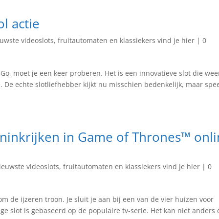
l actie
uwste videoslots, fruitautomaten en klassiekers vind je hier
|
0
Go, moet je een keer proberen. Het is een innovatieve slot die wee
 De echte slotliefhebber kijkt nu misschien bedenkelijk, maar spe
ninkrijken in Game of Thrones™ onl
ieuwste videoslots, fruitautomaten en klassiekers vind je hier
|
0
m de ijzeren troon. Je sluit je aan bij een van de vier huizen voor
e slot is gebaseerd op de populaire tv-serie. Het kan niet anders 