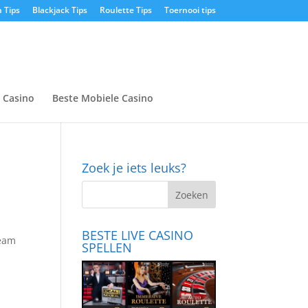
 Tips
Blackjack Tips
Roulette Tips
Toernooi tips
e Casino
Beste Mobiele Casino
Zoek je iets leuks?
BESTE LIVE CASINO
team
SPELLEN