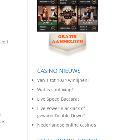
heeft
CASINO NIEUWS
Van 1 tot 1024 winlijnen!
Wat is spotfixing?
Live Speed Baccarat
Live Power Blackjack of
k
gewoon Double Down?
de
Nederlandse online casino’s