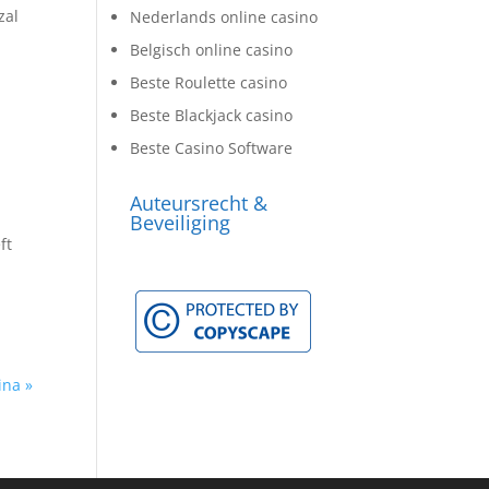
zal
Nederlands online casino
Belgisch online casino
Beste Roulette casino
Beste Blackjack casino
Beste Casino Software
Auteursrecht &
Beveiliging
ft
ina »