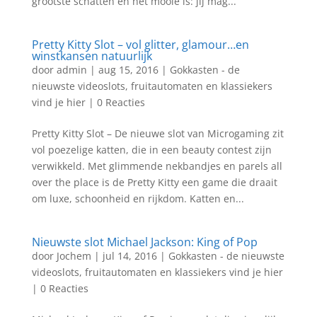
grootste schatten en het mooie is: jij mag...
Pretty Kitty Slot – vol glitter, glamour…en
winstkansen natuurlijk
door
admin
|
aug 15, 2016
|
Gokkasten - de
nieuwste videoslots, fruitautomaten en klassiekers
vind je hier
|
0 Reacties
Pretty Kitty Slot – De nieuwe slot van Microgaming zit
vol poezelige katten, die in een beauty contest zijn
verwikkeld. Met glimmende nekbandjes en parels all
over the place is de Pretty Kitty een game die draait
om luxe, schoonheid en rijkdom. Katten en...
Nieuwste slot Michael Jackson: King of Pop
door
Jochem
|
jul 14, 2016
|
Gokkasten - de nieuwste
videoslots, fruitautomaten en klassiekers vind je hier
|
0 Reacties