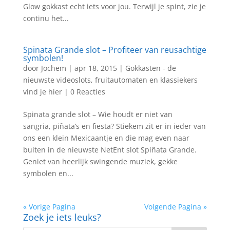
Glow gokkast echt iets voor jou. Terwijl je spint, zie je
continu het...
Spinata Grande slot – Profiteer van reusachtige
symbolen!
door
Jochem
|
apr 18, 2015
|
Gokkasten - de
nieuwste videoslots, fruitautomaten en klassiekers
vind je hier
|
0 Reacties
Spinata grande slot – Wie houdt er niet van
sangria, piñata’s en fiesta? Stiekem zit er in ieder van
ons een klein Mexicaantje en die mag even naar
buiten in de nieuwste NetEnt slot Spiñata Grande.
Geniet van heerlijk swingende muziek, gekke
symbolen en...
« Vorige Pagina
Volgende Pagina »
Zoek je iets leuks?