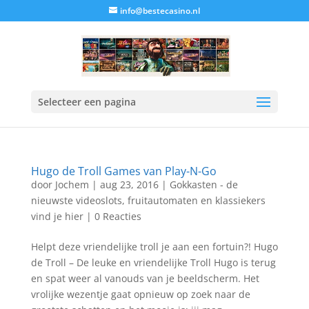
info@bestecasino.nl
Selecteer een pagina
Hugo de Troll Games van Play-N-Go
door
Jochem
|
aug 23, 2016
|
Gokkasten - de
nieuwste videoslots, fruitautomaten en klassiekers
vind je hier
|
0 Reacties
Helpt deze vriendelijke troll je aan een fortuin?! Hugo
de Troll – De leuke en vriendelijke Troll Hugo is terug
en spat weer al vanouds van je beeldscherm. Het
vrolijke wezentje gaat opnieuw op zoek naar de