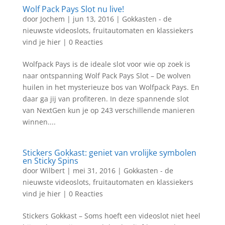
Wolf Pack Pays Slot nu live!
door
Jochem
|
jun 13, 2016
|
Gokkasten - de
nieuwste videoslots, fruitautomaten en klassiekers
vind je hier
|
0 Reacties
Wolfpack Pays is de ideale slot voor wie op zoek is
naar ontspanning Wolf Pack Pays Slot – De wolven
huilen in het mysterieuze bos van Wolfpack Pays. En
daar ga jij van profiteren. In deze spannende slot
van NextGen kun je op 243 verschillende manieren
winnen....
Stickers Gokkast: geniet van vrolijke symbolen
en Sticky Spins
door
Wilbert
|
mei 31, 2016
|
Gokkasten - de
nieuwste videoslots, fruitautomaten en klassiekers
vind je hier
|
0 Reacties
Stickers Gokkast – Soms hoeft een videoslot niet heel